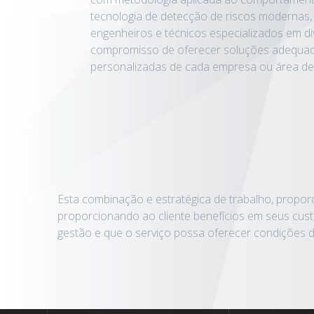
tecnologia de detecção de riscos modernas,
engenheiros e técnicos especializados em d
compromisso de oferecer soluções adequad
personalizadas de cada empresa ou área de 
Esta combinação e estratégica de trabalho, proporc
proporcionando ao cliente benefícios em seus cust
gestão e que o serviço possa oferecer condições d