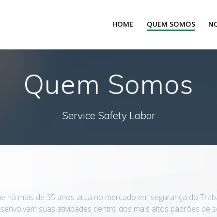
HOME
QUEM SOMOS
NO
Quem Somos
Service Safety Labor
 há mais de 35 anos atua no mercado em segurança do Trabal
esenvolvam suas atividades dentro dos mais altos padrões de 