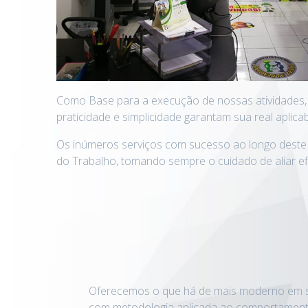
Como Base para a execução de nossas atividades, 
praticidade e simplicidade garantam sua real aplica
Os inúmeros serviços com sucesso ao longo deste
do Trabalho, tomando sempre o cuidado de aliar efic
Oferecemos o que há de mais moderno em s
com metodologia aplicada ao comportamen