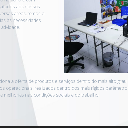
 aliados aos nossos
iversas áreas, temos o
as às necessidades
atividade.
iona a oferta de produtos e serviços dentro do mais alto grau
os operacionais, realizados dentro dos mais rígidos parâmetro
e melhorias nas condições sociais e do trabalho.