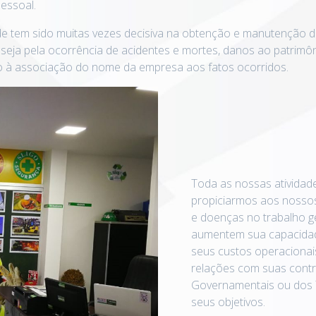
pessoal.
e tem sido muitas vezes decisiva na obtenção e manutenção d
 seja pela ocorrência de acidentes e mortes, danos ao patrim
o à associação do nome da empresa aos fatos ocorridos.
Toda as nossas atividad
propiciarmos aos nossos
e doenças no trabalho 
aumentem sua capacida
seus custos operacionais
relações com suas cont
Governamentais ou dos 
seus objetivos.