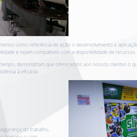
temos como referência de ação o desenvolvimento e aplicação
bilidade e sejam compatíveis com a disponibilidade de recursos.
 tempo, demonstram que oferecemos aos nossos clientes o qu
iência à eficácia.
egurança do trabalho,
to humano e com